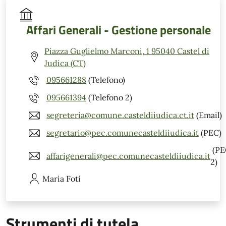
Affari Generali - Gestione personale
Piazza Guglielmo Marconi, 1 95040 Castel di
Judica (CT)
095661288
(Telefono)
095661394
(Telefono 2)
segreteria@comune.casteldiiudica.ct.it
(Email)
segretario@pec.comunecasteldiiudica.it
(PEC)
(PE
affarigenerali@pec.comunecasteldiiudica.it
2)
Maria
Foti
Strumenti di tutela