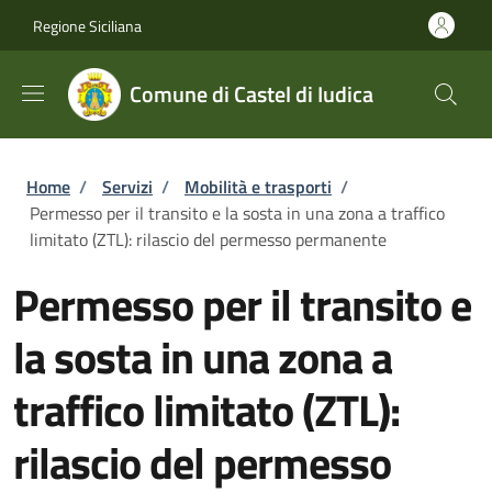
Salta al contenuto principale
Skip to footer content
Regione Siciliana
Comune di Castel di Iudica
Briciole di pane
Home
/
Servizi
/
Mobilità e trasporti
/
Permesso per il transito e la sosta in una zona a traffico
limitato (ZTL): rilascio del permesso permanente
Permesso per il transito e
la sosta in una zona a
traffico limitato (ZTL):
rilascio del permesso