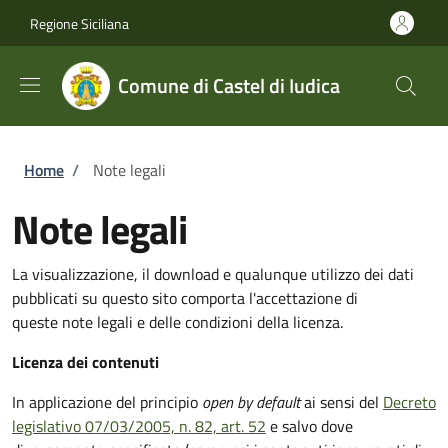
Salta al contenuto principale
Skip to footer content
Regione Siciliana
Comune di Castel di Iudica
Briciole di pane
Home
/
Note legali
Note legali
La visualizzazione, il download e qualunque utilizzo dei dati
pubblicati su questo sito comporta l'accettazione di
queste note legali e delle condizioni della licenza.
Licenza dei contenuti
In applicazione del principio
open by default
ai sensi del
Decreto
legislativo 07/03/2005, n. 82, art. 52
e salvo dove