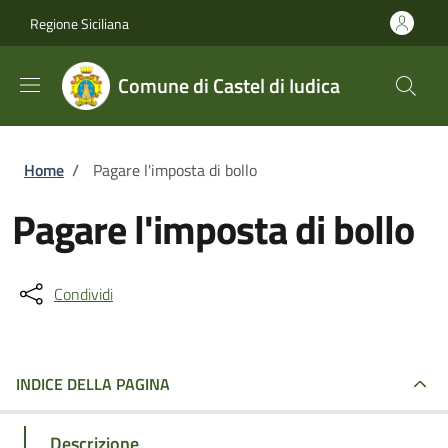
Salta al contenuto principale
Skip to footer content
Regione Siciliana
Comune di Castel di Iudica
Briciole di pane
Home
/
Pagare l'imposta di bollo
Pagare l'imposta di bollo
Condividi
INDICE DELLA PAGINA
Descrizione