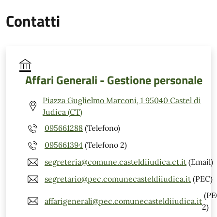
Contatti
Affari Generali - Gestione personale
Piazza Guglielmo Marconi, 1 95040 Castel di
Judica (CT)
095661288
(Telefono)
095661394
(Telefono 2)
segreteria@comune.casteldiiudica.ct.it
(Email)
segretario@pec.comunecasteldiiudica.it
(PEC)
(PE
affarigenerali@pec.comunecasteldiiudica.it
2)