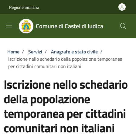
Salta al contenuto principale
Skip to footer content
Regione Siciliana
Comune di Castel di Iudica
Briciole di pane
Home
/
Servizi
/
Anagrafe e stato civile
/
Iscrizione nello schedario della popolazione temporanea
per cittadini comunitari non italiani
Iscrizione nello schedario
della popolazione
temporanea per cittadini
comunitari non italiani