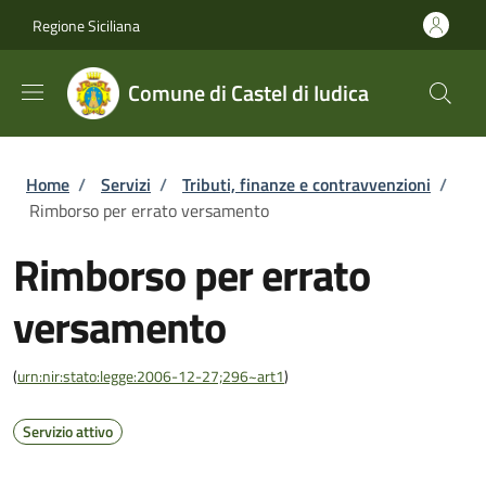
Salta al contenuto principale
Skip to footer content
Regione Siciliana
Comune di Castel di Iudica
Briciole di pane
Home
/
Servizi
/
Tributi, finanze e contravvenzioni
/
Rimborso per errato versamento
Rimborso per errato
versamento
(
urn:nir:stato:legge:2006-12-27;296~art1
)
Servizio attivo