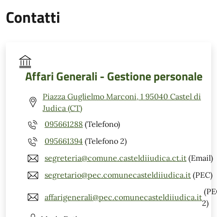
Contatti
Affari Generali - Gestione personale
Piazza Guglielmo Marconi, 1 95040 Castel di
Judica (CT)
095661288
(Telefono)
095661394
(Telefono 2)
segreteria@comune.casteldiiudica.ct.it
(Email)
segretario@pec.comunecasteldiiudica.it
(PEC)
(PE
affarigenerali@pec.comunecasteldiiudica.it
2)