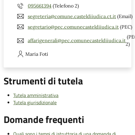
095661394
(Telefono 2)
segreteria@comune.casteldiiudica.ct.it
(Email)
segretario@pec.comunecasteldiiudica.it
(PEC)
(PE
affarigenerali@pec.comunecasteldiiudica.it
2)
Maria
Foti
Strumenti di tutela
Tutela amministrativa
Tutela giurisdizionale
Domande frequenti
Quali sono i tempi di istruttoria di una domanda di