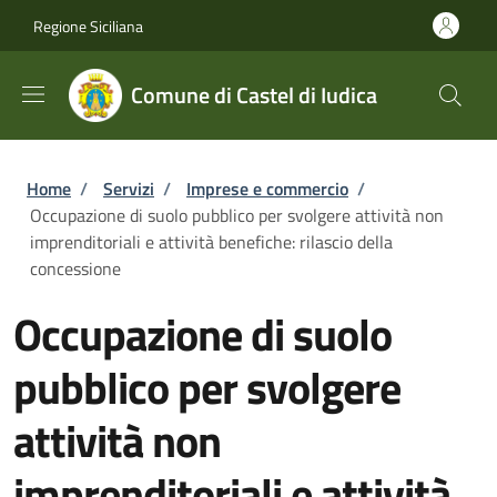
Salta al contenuto principale
Skip to footer content
Regione Siciliana
Comune di Castel di Iudica
Briciole di pane
Home
/
Servizi
/
Imprese e commercio
/
Occupazione di suolo pubblico per svolgere attività non
imprenditoriali e attività benefiche: rilascio della
concessione
Occupazione di suolo
pubblico per svolgere
attività non
imprenditoriali e attività