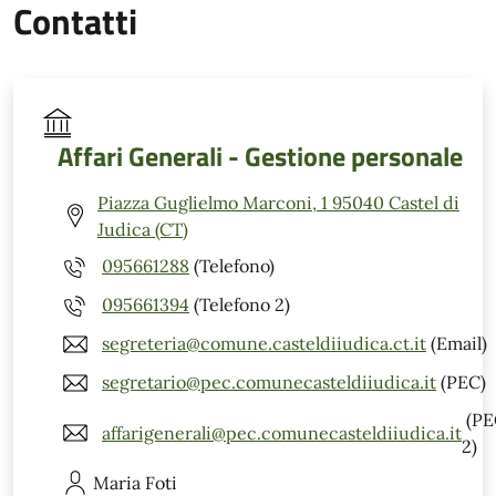
Contatti
Affari Generali - Gestione personale
Piazza Guglielmo Marconi, 1 95040 Castel di
Judica (CT)
095661288
(Telefono)
095661394
(Telefono 2)
segreteria@comune.casteldiiudica.ct.it
(Email)
segretario@pec.comunecasteldiiudica.it
(PEC)
(PE
affarigenerali@pec.comunecasteldiiudica.it
2)
Maria
Foti