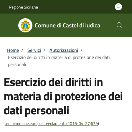
Salta al contenuto principale
Skip to footer content
Regione Siciliana
Comune di Castel di Iudica
Briciole di pane
Home
/
Servizi
/
Autorizzazioni
/
Esercizio dei diritti in materia di protezione dei dati
personali
Esercizio dei diritti in
materia di protezione dei
dati personali
(
urn:nir:unione.europea.regolamento:2016-04-27;679
)