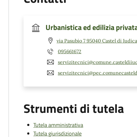
Urbanistica ed edilizia privat
via Pasubio 7 95040 Castel di Iudica
095661672
servizitecnici@comune.casteldiiudi
servizitecnici@pec.comunecasteldi
Strumenti di tutela
Tutela amministrativa
Tutela giurisdizionale