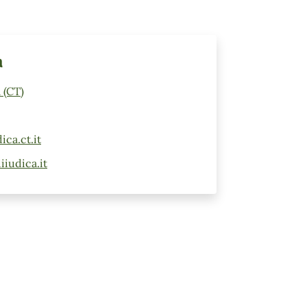
a
 (CT)
ca.ct.it
iudica.it