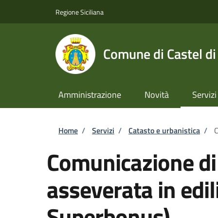
Salta al contenuto principale
Skip to footer content
Regione Siciliana
Comune di Castel di
Amministrazione
Novità
Servizi
Briciole di pane
Home
/
Servizi
/
Catasto e urbanistica
/
C
Comunicazione di i
asseverata in edili
Superbonus)