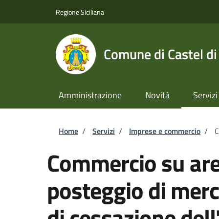
Salta al contenuto principale
Skip to footer content
Regione Siciliana
Comune di Castel di
Amministrazione
Novità
Servizi
Briciole di pane
Home
/
Servizi
/
Imprese e commercio
/
C
Commercio su are
posteggio di mer
di cessazione dell'