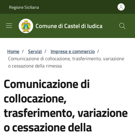
Salta al contenuto principale
Skip to footer content
Regione Siciliana
Comune di Castel di Iudica
Briciole di pane
Home
/
Servizi
/
Imprese e commercio
/
Comunicazione di collocazione, trasferimento, variazione
o cessazione della rimessa
Comunicazione di
collocazione,
trasferimento, variazione
o cessazione della