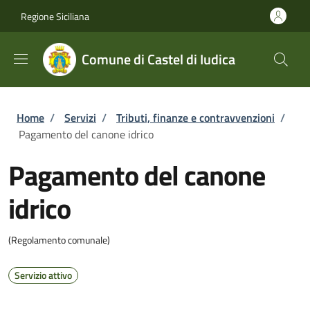
Salta al contenuto principale
Skip to footer content
Regione Siciliana
Comune di Castel di Iudica
Briciole di pane
Home
/
Servizi
/
Tributi, finanze e contravvenzioni
/
Pagamento del canone idrico
Pagamento del canone
idrico
(Regolamento comunale)
Servizio attivo