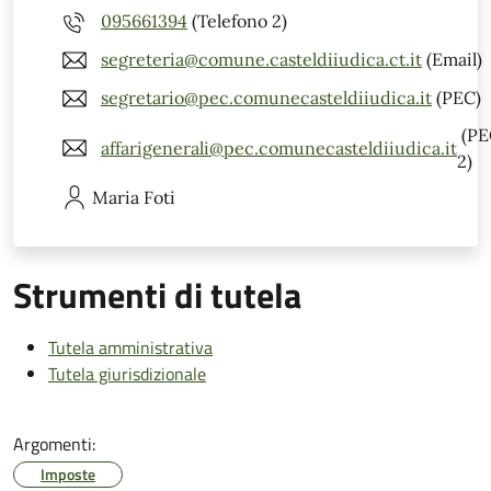
095661394
(Telefono 2)
segreteria@comune.casteldiiudica.ct.it
(Email)
segretario@pec.comunecasteldiiudica.it
(PEC)
(PE
affarigenerali@pec.comunecasteldiiudica.it
2)
Maria
Foti
Strumenti di tutela
Tutela amministrativa
Tutela giurisdizionale
Argomenti:
Imposte