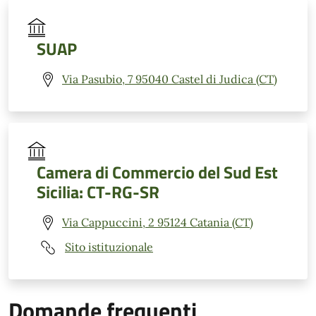
SUAP
Via Pasubio, 7 95040 Castel di Judica (CT)
Camera di Commercio del Sud Est
Sicilia: CT-RG-SR
Via Cappuccini, 2 95124 Catania (CT)
Sito istituzionale
Domande frequenti