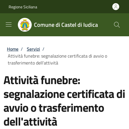
Salta al contenuto principale
Skip to footer content
Regione Siciliana
Comune di Castel di Iudica
Briciole di pane
Home
/
Servizi
/
Attività funebre: segnalazione certificata di avvio o
trasferimento dell'attività
Attività funebre:
segnalazione certificata di
avvio o trasferimento
dell'attività