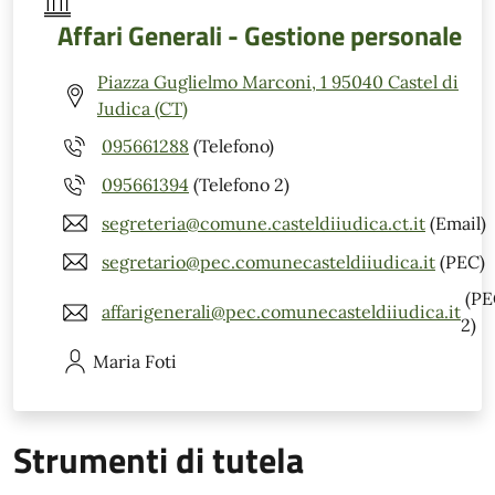
Affari Generali - Gestione personale
Piazza Guglielmo Marconi, 1 95040 Castel di
Judica (CT)
095661288
(Telefono)
095661394
(Telefono 2)
segreteria@comune.casteldiiudica.ct.it
(Email)
segretario@pec.comunecasteldiiudica.it
(PEC)
(PE
affarigenerali@pec.comunecasteldiiudica.it
2)
Maria
Foti
Strumenti di tutela