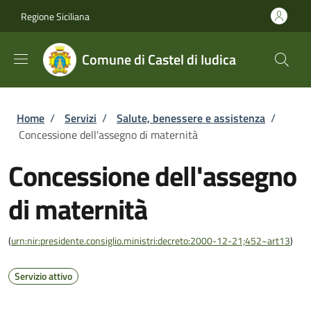
Salta al contenuto principale
Skip to footer content
Regione Siciliana
Comune di Castel di Iudica
Briciole di pane
Home
/
Servizi
/
Salute, benessere e assistenza
/
Concessione dell'assegno di maternità
Concessione dell'assegno
di maternità
(
urn:nir:presidente.consiglio.ministri:decreto:2000-12-21;452~art13
)
Servizio attivo