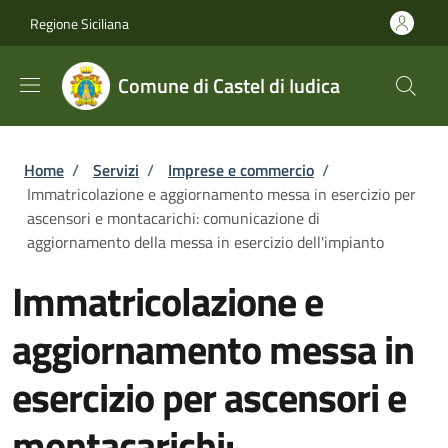
Salta al contenuto principale
Skip to footer content
Regione Siciliana
Comune di Castel di Iudica
Briciole di pane
Home
/
Servizi
/
Imprese e commercio
/
Immatricolazione e aggiornamento messa in esercizio per
ascensori e montacarichi: comunicazione di
aggiornamento della messa in esercizio dell'impianto
Immatricolazione e
aggiornamento messa in
esercizio per ascensori e
montacarichi: