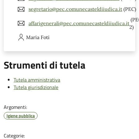
segretario@pec.comunecasteldiiudica.it
(PEC)
(PE
affarigenerali@pec.comunecasteldiiudica.it
2)
Maria
Foti
Strumenti di tutela
Tutela amministrativa
Tutela giurisdizionale
Argomenti:
Igiene pubblica
Categorie: