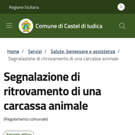
Salta al contenuto principale
Skip to footer content
Regione Siciliana
Comune di Castel di Iudica
Briciole di pane
Home
/
Servizi
/
Salute, benessere e assistenza
/
Segnalazione di ritrovamento di una carcassa animale
Segnalazione di
ritrovamento di una
carcassa animale
(Regolamento comunale)
Servizio attivo