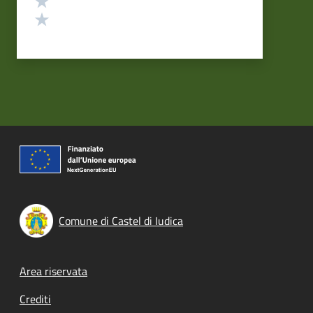
Valuta 1 stelle su 5
Comune di Castel di Iudica
Footer menu
Area riservata
Crediti