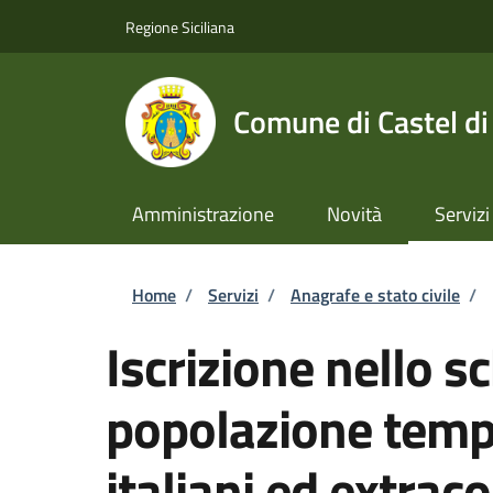
Salta al contenuto principale
Skip to footer content
Regione Siciliana
Comune di Castel di
Amministrazione
Novità
Servizi
Briciole di pane
Home
/
Servizi
/
Anagrafe e stato civile
/
Iscrizione nello s
popolazione tempo
italiani ed extrac