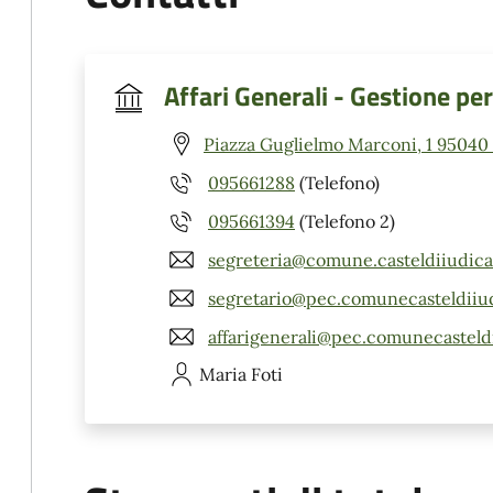
Affari Generali - Gestione pe
Piazza Guglielmo Marconi, 1 95040 C
095661288
(Telefono)
095661394
(Telefono 2)
segreteria@comune.casteldiiudica.
segretario@pec.comunecasteldiiud
affarigenerali@pec.comunecasteldi
Maria
Foti