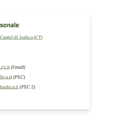
rsonale
astel di Judica (CT)
ct.it
(Email)
ica.it
(PEC)
iudica.it
(PEC 2)