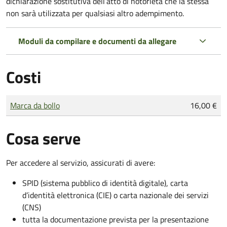
dichiarazione sostitutiva dell’atto di notorietà che la stessa
non sarà utilizzata per qualsiasi altro adempimento.
Moduli da compilare e documenti da allegare
Costi
Tipo di pagamento
Importo
Marca da bollo
16,00 €
Cosa serve
Per accedere al servizio, assicurati di avere:
SPID (sistema pubblico di identità digitale), carta
d’identità elettronica (CIE) o carta nazionale dei servizi
(CNS)
tutta la documentazione prevista per la presentazione