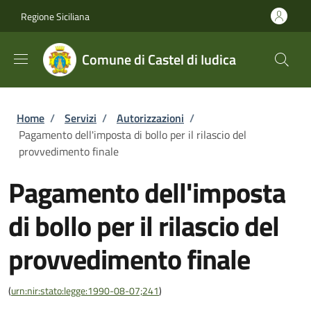
Salta al contenuto principale
Skip to footer content
Regione Siciliana
Comune di Castel di Iudica
Briciole di pane
Home
/
Servizi
/
Autorizzazioni
/
Pagamento dell'imposta di bollo per il rilascio del
provvedimento finale
Pagamento dell'imposta
di bollo per il rilascio del
provvedimento finale
(
urn:nir:stato:legge:1990-08-07;241
)