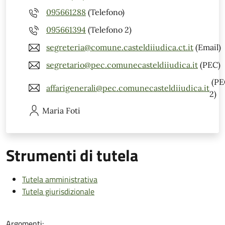
095661288
(Telefono)
095661394
(Telefono 2)
segreteria@comune.casteldiiudica.ct.it
(Email)
segretario@pec.comunecasteldiiudica.it
(PEC)
(PE
affarigenerali@pec.comunecasteldiiudica.it
2)
Maria
Foti
Strumenti di tutela
Tutela amministrativa
Tutela giurisdizionale
Argomenti: