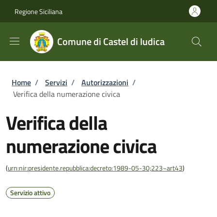
Salta al contenuto principale
Skip to footer content
Regione Siciliana
Comune di Castel di Iudica
Briciole di pane
Home
/
Servizi
/
Autorizzazioni
/
Verifica della numerazione civica
Verifica della
numerazione civica
(
urn:nir:presidente.repubblica:decreto:1989-05-30;223~art43
)
Servizio attivo