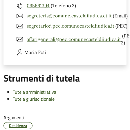
095661394
(Telefono 2)
segreteria@comune.casteldiiudica.ct.it
(Email)
segretario@pec.comunecasteldiiudica.it
(PEC)
(PE
affarigenerali@pec.comunecasteldiiudica.it
2)
Maria
Foti
Strumenti di tutela
Tutela amministrativa
Tutela giurisdizionale
Argomenti:
Residenza