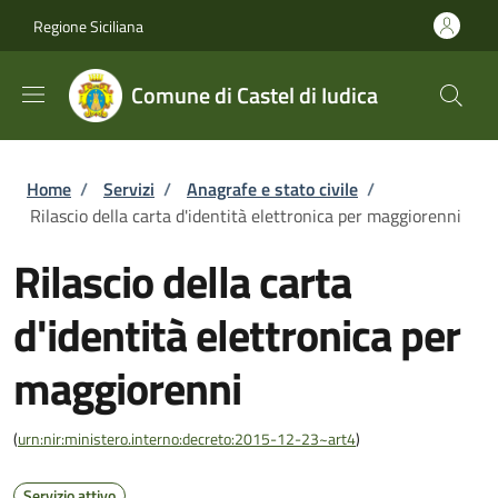
Salta al contenuto principale
Skip to footer content
Regione Siciliana
Comune di Castel di Iudica
Briciole di pane
Home
/
Servizi
/
Anagrafe e stato civile
/
Rilascio della carta d'identità elettronica per maggiorenni
Rilascio della carta
d'identità elettronica per
maggiorenni
(
urn:nir:ministero.interno:decreto:2015-12-23~art4
)
Servizio attivo