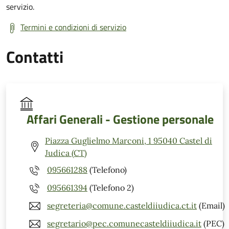
servizio.
Termini e condizioni di servizio
Contatti
Affari Generali - Gestione personale
Piazza Guglielmo Marconi, 1 95040 Castel di
Judica (CT)
095661288
(Telefono)
095661394
(Telefono 2)
segreteria@comune.casteldiiudica.ct.it
(Email)
segretario@pec.comunecasteldiiudica.it
(PEC)