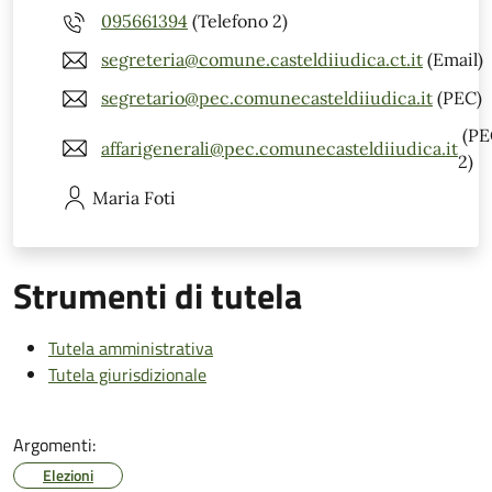
095661394
(Telefono 2)
segreteria@comune.casteldiiudica.ct.it
(Email)
segretario@pec.comunecasteldiiudica.it
(PEC)
(PE
affarigenerali@pec.comunecasteldiiudica.it
2)
Maria
Foti
Strumenti di tutela
Tutela amministrativa
Tutela giurisdizionale
Argomenti:
Elezioni