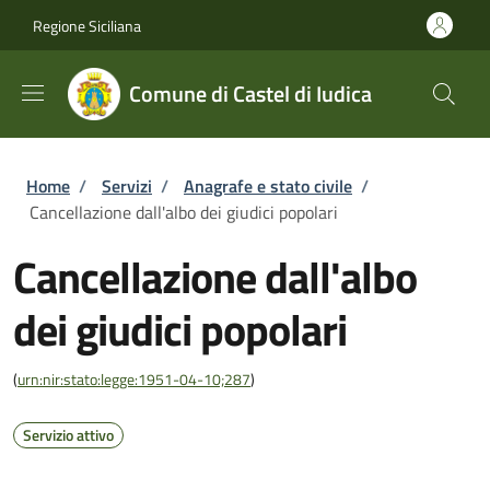
Salta al contenuto principale
Skip to footer content
Regione Siciliana
Comune di Castel di Iudica
Briciole di pane
Home
/
Servizi
/
Anagrafe e stato civile
/
Cancellazione dall'albo dei giudici popolari
Cancellazione dall'albo
dei giudici popolari
(
urn:nir:stato:legge:1951-04-10;287
)
Servizio attivo