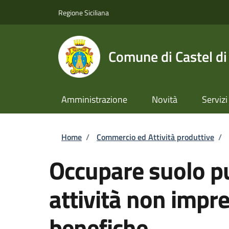
Salta al contenuto principale
Skip to footer content
Regione Siciliana
Comune di Castel di
Amministrazione
Novità
Servizi
Briciole di pane
Home
/
Commercio ed Attività produttive
/
Occupare suolo pu
attività non impren
benefiche