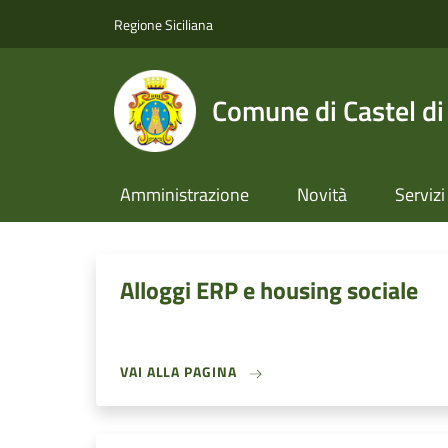
Salta al contenuto principale
Skip to footer content
Regione Siciliana
Comune di Castel di
Amministrazione
Novità
Servizi
Alloggi ERP e housing sociale
VAI ALLA PAGINA