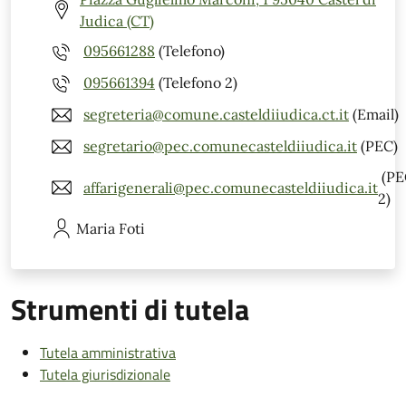
Judica (CT)
095661288
(Telefono)
095661394
(Telefono 2)
segreteria@comune.casteldiiudica.ct.it
(Email)
segretario@pec.comunecasteldiiudica.it
(PEC)
(PE
affarigenerali@pec.comunecasteldiiudica.it
2)
Maria
Foti
Strumenti di tutela
Tutela amministrativa
Tutela giurisdizionale