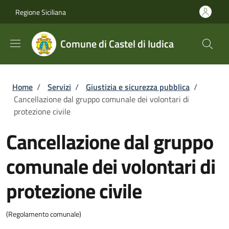
Salta al contenuto principale
Skip to footer content
Regione Siciliana
Comune di Castel di Iudica
Briciole di pane
Home
/
Servizi
/
Giustizia e sicurezza pubblica
/
Cancellazione dal gruppo comunale dei volontari di
protezione civile
Cancellazione dal gruppo
comunale dei volontari di
protezione civile
(Regolamento comunale)