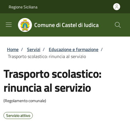
Salta al contenuto principale
Skip to footer content
Regione Siciliana
Comune di Castel di Iudica
Briciole di pane
Home
/
Servizi
/
Educazione e formazione
/
Trasporto scolastico: rinuncia al servizio
Trasporto scolastico:
rinuncia al servizio
(Regolamento comunale)
Servizio attivo