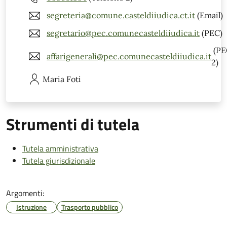
segreteria@comune.casteldiiudica.ct.it
(Email)
segretario@pec.comunecasteldiiudica.it
(PEC)
(PE
affarigenerali@pec.comunecasteldiiudica.it
2)
Maria
Foti
Strumenti di tutela
Tutela amministrativa
Tutela giurisdizionale
Argomenti:
Istruzione
Trasporto pubblico