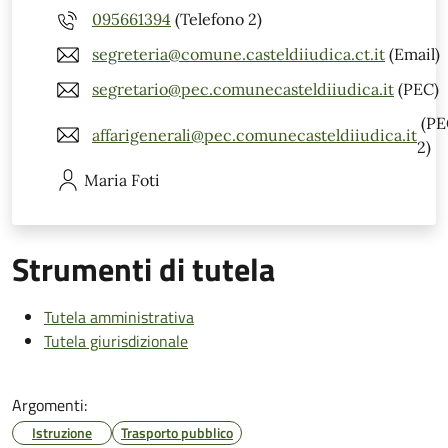
095661394
(Telefono 2)
segreteria@comune.casteldiiudica.ct.it
(Email)
segretario@pec.comunecasteldiiudica.it
(PEC)
(PE
affarigenerali@pec.comunecasteldiiudica.it
2)
Maria
Foti
Strumenti di tutela
Tutela amministrativa
Tutela giurisdizionale
Argomenti:
Istruzione
Trasporto pubblico