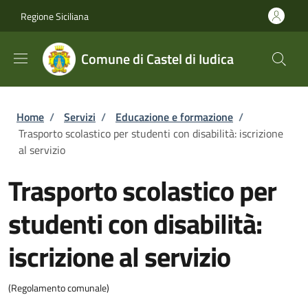
Salta al contenuto principale
Skip to footer content
Regione Siciliana
Comune di Castel di Iudica
Briciole di pane
Home
/
Servizi
/
Educazione e formazione
/
Trasporto scolastico per studenti con disabilità: iscrizione
al servizio
Trasporto scolastico per
studenti con disabilità:
iscrizione al servizio
(Regolamento comunale)