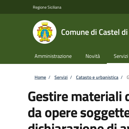
Salta al contenuto principale
Skip to footer content
Regione Siciliana
Comune di Castel di
Amministrazione
Novità
Servizi
Briciole di pane
Home
/
Servizi
/
Catasto e urbanistica
/
G
Gestire materiali
da opere soggette
dichiarazione di a