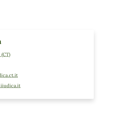
a
 (CT)
ca.ct.it
iudica.it