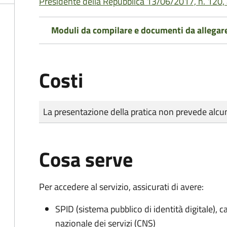
Presidente della Repubblica 13/06/2017, n. 120, 
Moduli da compilare e documenti da allegar
Costi
Tipo di pagamento
Importo
La presentazione della pratica non prevede al
Cosa serve
Per accedere al servizio, assicurati di avere:
SPID (sistema pubblico di identità digitale), ca
nazionale dei servizi (CNS)