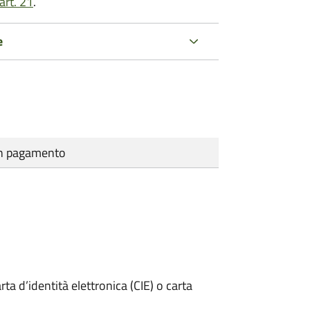
art. 21
.
e
cun pagamento
rta d’identità elettronica (CIE) o carta