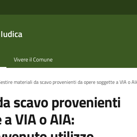
 Iudica
Vivere il Comune
estire materiali da scavo provenienti da opere soggette a VIA o AI
 da scavo provenienti
 a VIA o AIA:
vvenuto utilizzo