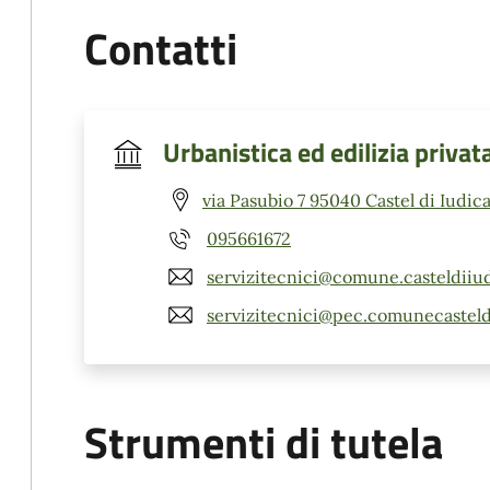
Contatti
Urbanistica ed edilizia privat
via Pasubio 7 95040 Castel di Iudica
095661672
servizitecnici@comune.casteldiiudi
servizitecnici@pec.comunecasteldi
Strumenti di tutela