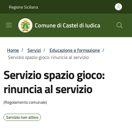
Salta al contenuto principale
Skip to footer content
Regione Siciliana
Comune di Castel di Iudica
Briciole di pane
Home
/
Servizi
/
Educazione e formazione
/
Servizio spazio gioco: rinuncia al servizio
Servizio spazio gioco:
rinuncia al servizio
(Regolamento comunale)
Servizio non attivo