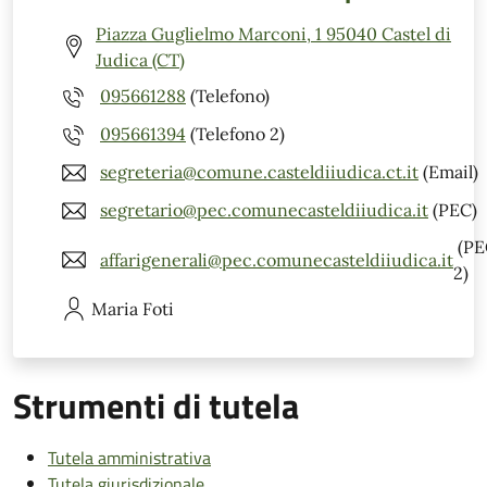
Piazza Guglielmo Marconi, 1 95040 Castel di
Judica (CT)
095661288
(Telefono)
095661394
(Telefono 2)
segreteria@comune.casteldiiudica.ct.it
(Email)
segretario@pec.comunecasteldiiudica.it
(PEC)
(PE
affarigenerali@pec.comunecasteldiiudica.it
2)
Maria
Foti
Strumenti di tutela
Tutela amministrativa
Tutela giurisdizionale