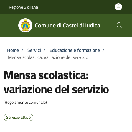
Salta al contenuto principale
Skip to footer content
Regione Siciliana
Comune di Castel di Iudica
Briciole di pane
Home
/
Servizi
/
Educazione e formazione
/
Mensa scolastica: variazione del servizio
Mensa scolastica:
variazione del servizio
(Regolamento comunale)
Servizio attivo