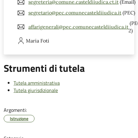
segreteria@comune.casteldiiudica.ct.it
(Email)
segretario@pec.comunecasteldiiudica.it
(PEC)
(PE
affarigenerali@pec.comunecasteldiiudica.it
2)
Maria
Foti
Strumenti di tutela
Tutela amministrativa
Tutela giurisdizionale
Argomenti:
Istruzione