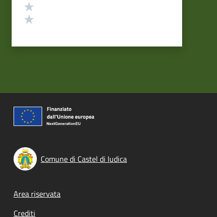
Valuta 2 stelle su 5
Valuta 1 stelle su 5
Comune di Castel di Iudica
Footer menu
Area riservata
Crediti