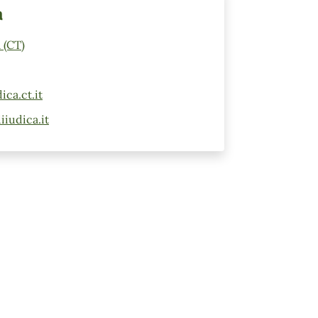
a
 (CT)
ca.ct.it
iudica.it