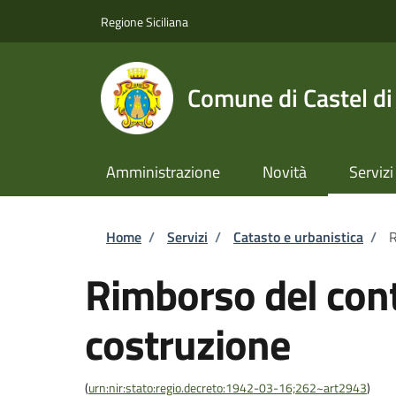
Salta al contenuto principale
Skip to footer content
Regione Siciliana
Comune di Castel di
Amministrazione
Novità
Servizi
Briciole di pane
Home
/
Servizi
/
Catasto e urbanistica
/
R
Rimborso del cont
costruzione
(
urn:nir:stato:regio.decreto:1942-03-16;262~art2943
)