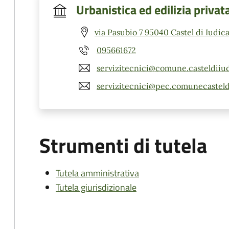
Urbanistica ed edilizia privat
via Pasubio 7 95040 Castel di Iudica
095661672
servizitecnici@comune.casteldiiudi
servizitecnici@pec.comunecasteldi
Strumenti di tutela
Tutela amministrativa
Tutela giurisdizionale