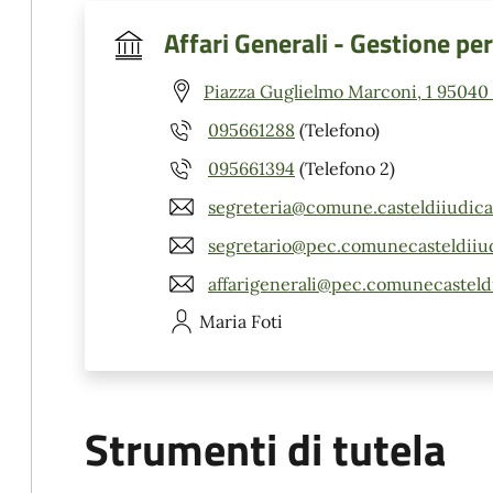
Affari Generali - Gestione pe
Piazza Guglielmo Marconi, 1 95040 C
095661288
(Telefono)
095661394
(Telefono 2)
segreteria@comune.casteldiiudica.
segretario@pec.comunecasteldiiud
affarigenerali@pec.comunecasteldi
Maria
Foti
Strumenti di tutela