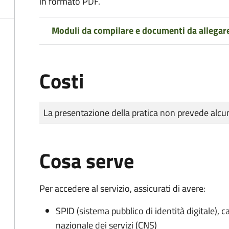
in formato PDF.
Moduli da compilare e documenti da allegar
Costi
Tipo di pagamento
Importo
La presentazione della pratica non prevede al
Cosa serve
Per accedere al servizio, assicurati di avere:
SPID (sistema pubblico di identità digitale), ca
nazionale dei servizi (CNS)