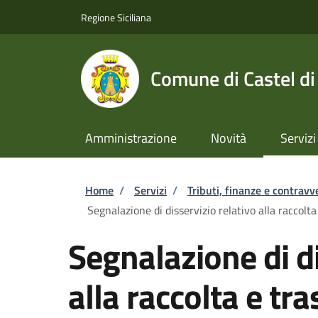
Salta al contenuto principale
Skip to footer content
Regione Siciliana
Comune di Castel di
Amministrazione
Novità
Servizi
Briciole di pane
Home
/
Servizi
/
Tributi, finanze e contravv
Segnalazione di disservizio relativo alla raccolta
Segnalazione di di
alla raccolta e tra