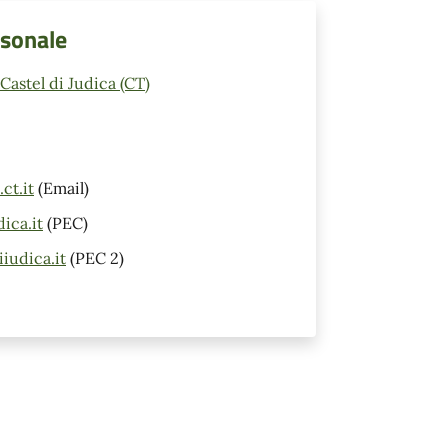
rsonale
astel di Judica (CT)
ct.it
(Email)
ica.it
(PEC)
iudica.it
(PEC 2)