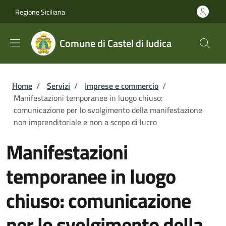
Salta al contenuto principale
Skip to footer content
Regione Siciliana
Comune di Castel di Iudica
Briciole di pane
Home
/
Servizi
/
Imprese e commercio
/
Manifestazioni temporanee in luogo chiuso:
comunicazione per lo svolgimento della manifestazione
non imprenditoriale e non a scopo di lucro
Manifestazioni
temporanee in luogo
chiuso: comunicazione
per lo svolgimento della