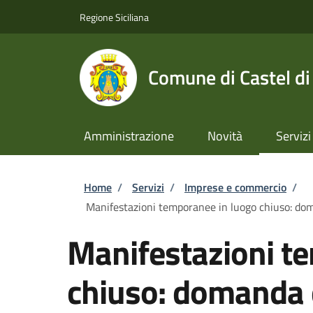
Salta al contenuto principale
Skip to footer content
Regione Siciliana
Comune di Castel di
Amministrazione
Novità
Servizi
Briciole di pane
Home
/
Servizi
/
Imprese e commercio
/
Manifestazioni temporanee in luogo chiuso: doma
Manifestazioni t
chiuso: domanda 