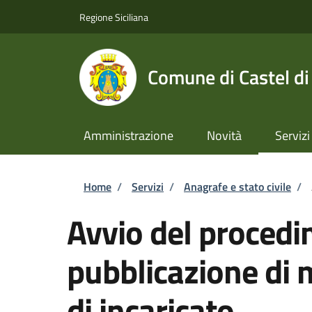
Salta al contenuto principale
Skip to footer content
Regione Siciliana
Comune di Castel di
Amministrazione
Novità
Servizi
Briciole di pane
Home
/
Servizi
/
Anagrafe e stato civile
/
Avvio del procedi
pubblicazione di 
di incaricato