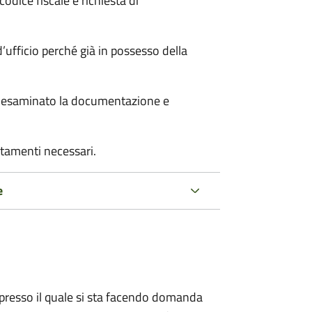
odice fiscale e richiesta di
’ufficio perché già in possesso della
er esaminato la documentazione e
rtamenti necessari.
e
presso il quale si sta facendo domanda