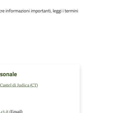
tre informazioni importanti, leggi i termini
rsonale
astel di Judica (CT)
ct.it
(Email)