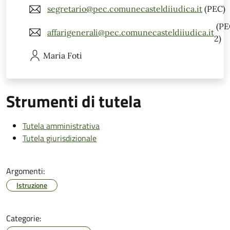
segretario@pec.comunecasteldiiudica.it
(PEC)
(PE
affarigenerali@pec.comunecasteldiiudica.it
2)
Maria
Foti
Strumenti di tutela
Tutela amministrativa
Tutela giurisdizionale
Argomenti:
Istruzione
Categorie: