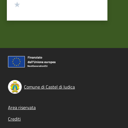
Valuta 1 stelle su 5
Comune di Castel di Iudica
Footer menu
Area riservata
Crediti