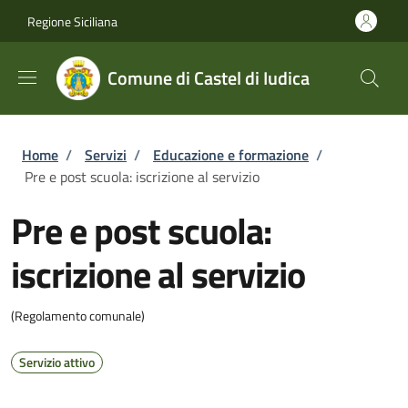
Salta al contenuto principale
Skip to footer content
Regione Siciliana
Comune di Castel di Iudica
Briciole di pane
Home
/
Servizi
/
Educazione e formazione
/
Pre e post scuola: iscrizione al servizio
Pre e post scuola:
iscrizione al servizio
(Regolamento comunale)
Servizio attivo