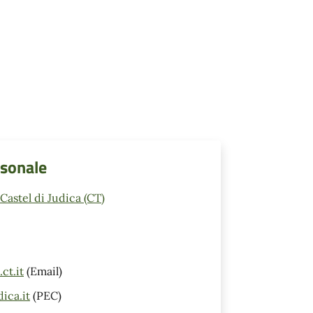
rsonale
astel di Judica (CT)
ct.it
(Email)
ica.it
(PEC)