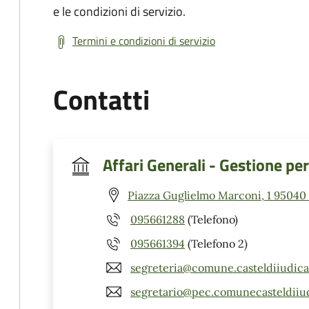
e le condizioni di servizio.
Termini e condizioni di servizio
Contatti
Affari Generali - Gestione pe
Piazza Guglielmo Marconi, 1 95040 C
095661288
(Telefono)
095661394
(Telefono 2)
segreteria@comune.casteldiiudica.
segretario@pec.comunecasteldiiud