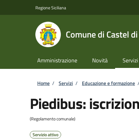
Salta al contenuto principale
Skip to footer content
Regione Siciliana
Comune di Castel di
Amministrazione
Novità
Servizi
Briciole di pane
Home
/
Servizi
/
Educazione e formazione
Piedibus: iscrizion
(Regolamento comunale)
Servizio attivo