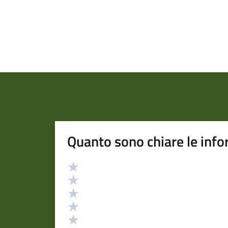
Quanto sono chiare le info
Valutazione
Valuta 5 stelle su 5
Valuta 4 stelle su 5
Valuta 3 stelle su 5
Valuta 2 stelle su 5
Valuta 1 stelle su 5