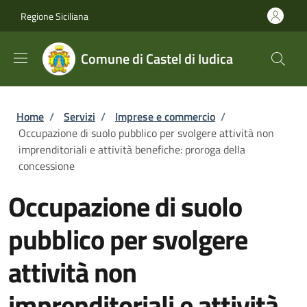
Salta al contenuto principale
Skip to footer content
Regione Siciliana
Comune di Castel di Iudica
Briciole di pane
Home
/
Servizi
/
Imprese e commercio
/
Occupazione di suolo pubblico per svolgere attività non
imprenditoriali e attività benefiche: proroga della
concessione
Occupazione di suolo
pubblico per svolgere
attività non
imprenditoriali e attività