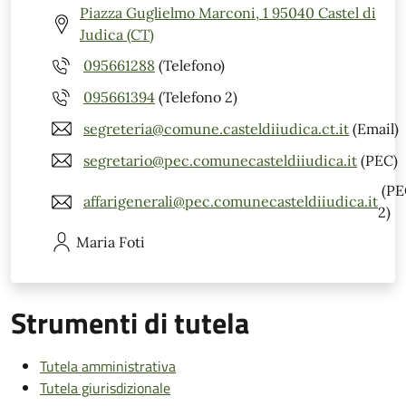
Piazza Guglielmo Marconi, 1 95040 Castel di
Judica (CT)
095661288
(Telefono)
095661394
(Telefono 2)
segreteria@comune.casteldiiudica.ct.it
(Email)
segretario@pec.comunecasteldiiudica.it
(PEC)
(PE
affarigenerali@pec.comunecasteldiiudica.it
2)
Maria
Foti
Strumenti di tutela
Tutela amministrativa
Tutela giurisdizionale