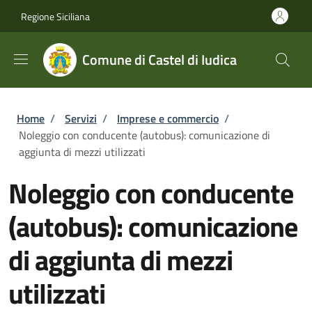
Salta al contenuto principale
Skip to footer content
Regione Siciliana
Comune di Castel di Iudica
Briciole di pane
Home
/
Servizi
/
Imprese e commercio
/
Noleggio con conducente (autobus): comunicazione di
aggiunta di mezzi utilizzati
Noleggio con conducente
(autobus): comunicazione
di aggiunta di mezzi
utilizzati