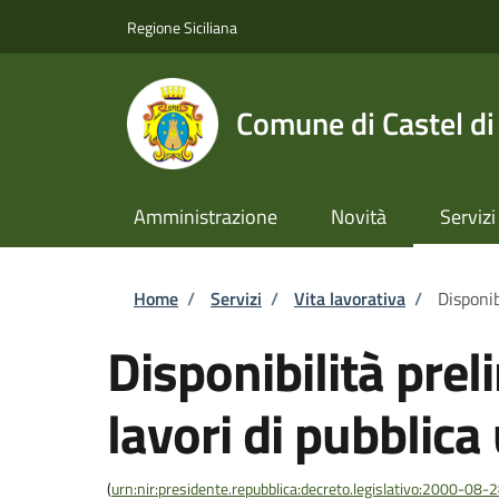
Salta al contenuto principale
Skip to footer content
Regione Siciliana
Comune di Castel di
Amministrazione
Novità
Servizi
Briciole di pane
Home
/
Servizi
/
Vita lavorativa
/
Disponib
Disponibilità prel
lavori di pubblica 
(
urn:nir:presidente.repubblica:decreto.legislativo:2000-08