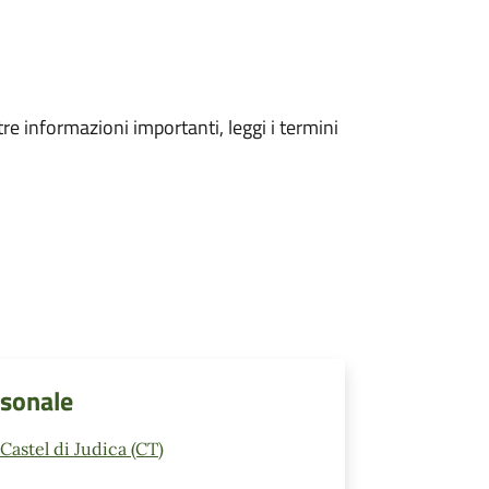
tre informazioni importanti, leggi i termini
rsonale
astel di Judica (CT)