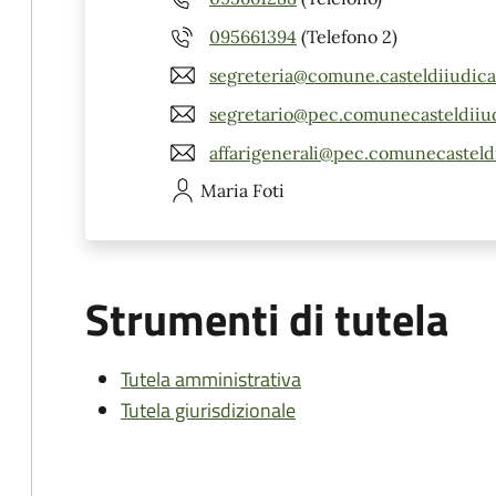
095661394
(Telefono 2)
segreteria@comune.casteldiiudica.
segretario@pec.comunecasteldiiud
affarigenerali@pec.comunecasteldi
Maria
Foti
Strumenti di tutela
Tutela amministrativa
Tutela giurisdizionale