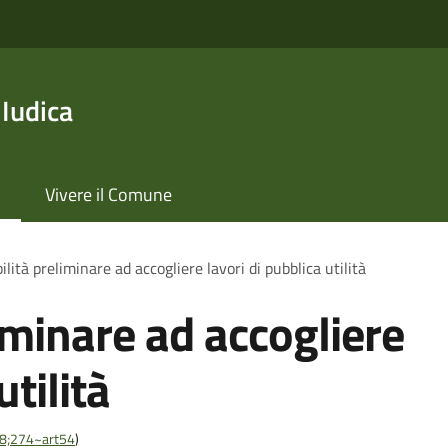
 Iudica
Vivere il Comune
ilità preliminare ad accogliere lavori di pubblica utilità
iminare ad accogliere
utilità
-28;274~art54
)