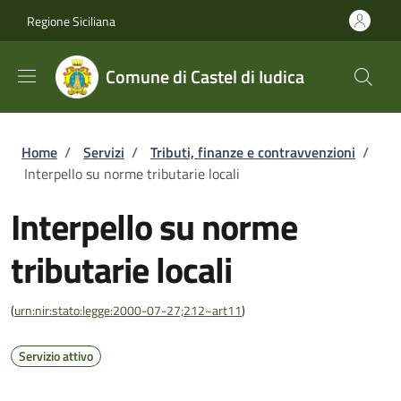
Salta al contenuto principale
Skip to footer content
Regione Siciliana
Comune di Castel di Iudica
Briciole di pane
Home
/
Servizi
/
Tributi, finanze e contravvenzioni
/
Interpello su norme tributarie locali
Interpello su norme
tributarie locali
(
urn:nir:stato:legge:2000-07-27;212~art11
)
Servizio attivo