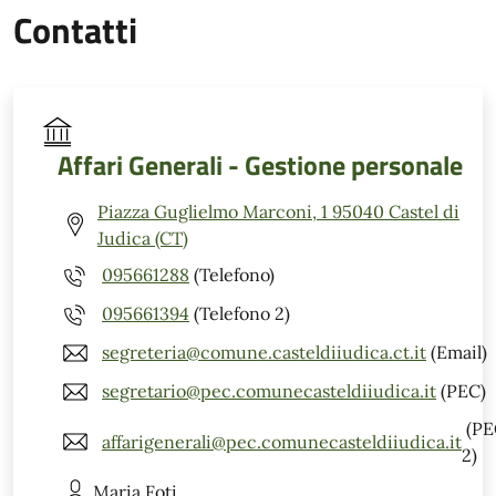
Contatti
Affari Generali - Gestione personale
Piazza Guglielmo Marconi, 1 95040 Castel di
Judica (CT)
095661288
(Telefono)
095661394
(Telefono 2)
segreteria@comune.casteldiiudica.ct.it
(Email)
segretario@pec.comunecasteldiiudica.it
(PEC)
(PE
affarigenerali@pec.comunecasteldiiudica.it
2)
Maria
Foti