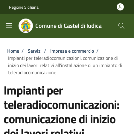
Salta al contenuto principale
Skip to footer content
Regione Siciliana
Comune di Castel di Iudica
Briciole di pane
Home
/
Servizi
/
Imprese e commercio
/
Impianti per teleradiocomunicazioni: comunicazione di
inizio dei lavori relativi all’installazione di un impianto di
teleradiocomunicazione
Impianti per
teleradiocomunicazioni:
comunicazione di inizio
dei lavori relativi