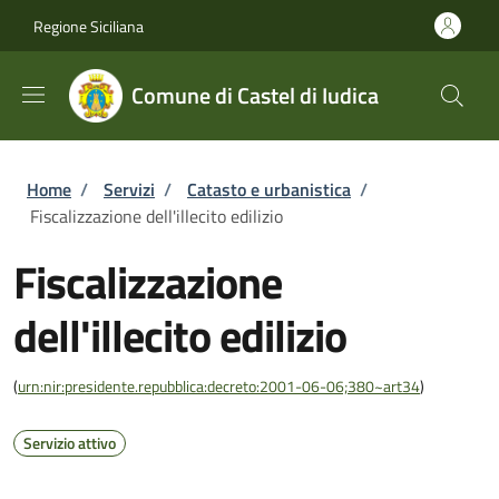
Salta al contenuto principale
Skip to footer content
Regione Siciliana
Comune di Castel di Iudica
Briciole di pane
Home
/
Servizi
/
Catasto e urbanistica
/
Fiscalizzazione dell'illecito edilizio
Fiscalizzazione
dell'illecito edilizio
(
urn:nir:presidente.repubblica:decreto:2001-06-06;380~art34
)
Servizio attivo