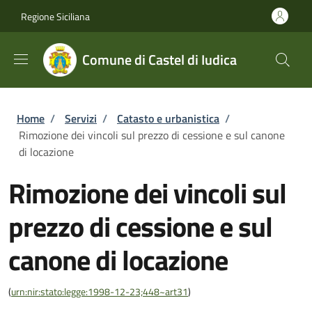
Salta al contenuto principale
Skip to footer content
Regione Siciliana
Comune di Castel di Iudica
Briciole di pane
Home
/
Servizi
/
Catasto e urbanistica
/
Rimozione dei vincoli sul prezzo di cessione e sul canone
di locazione
Rimozione dei vincoli sul
prezzo di cessione e sul
canone di locazione
(
urn:nir:stato:legge:1998-12-23;448~art31
)