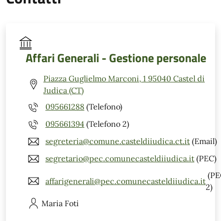
Affari Generali - Gestione personale
Piazza Guglielmo Marconi, 1 95040 Castel di
Judica (CT)
095661288
(Telefono)
095661394
(Telefono 2)
segreteria@comune.casteldiiudica.ct.it
(Email)
segretario@pec.comunecasteldiiudica.it
(PEC)
(PE
affarigenerali@pec.comunecasteldiiudica.it
2)
Maria
Foti