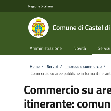
Salta al contenuto principale
Skip to footer content
Regione Siciliana
Comune di Castel di
Amministrazione
Novità
Servizi
Briciole di pane
Home
/
Servizi
/
Imprese e commercio
/
Commercio su aree pubbliche in forma itinerante:
Commercio su are
itinerante: comun