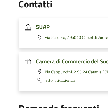
Contatti
SUAP
Via Pasubio, 7 95040 Castel di Judic
Camera di Commercio del Sud 
Via Cappuccini, 2 95124 Catania (C
Sito istituzionale