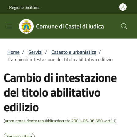
Salta al contenuto principale
Skip to footer content
Regione Siciliana
Comune di Castel di Iudica
Briciole di pane
Home
/
Servizi
/
Catasto e urbanistica
/
Cambio di intestazione del titolo abilitativo edilizio
Cambio di intestazione
del titolo abilitativo
edilizio
(
urn:nir:presidente.repubblica:decreto:2001-06-06;380~art11
)
Servizio attivo