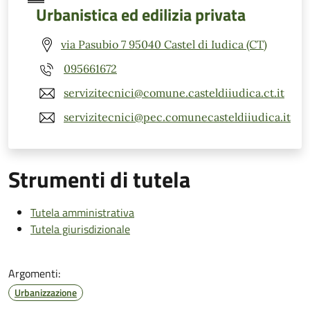
Urbanistica ed edilizia privata
via Pasubio 7 95040 Castel di Iudica (CT)
095661672
servizitecnici@comune.casteldiiudica.ct.it
servizitecnici@pec.comunecasteldiiudica.it
Strumenti di tutela
Tutela amministrativa
Tutela giurisdizionale
Argomenti:
Urbanizzazione