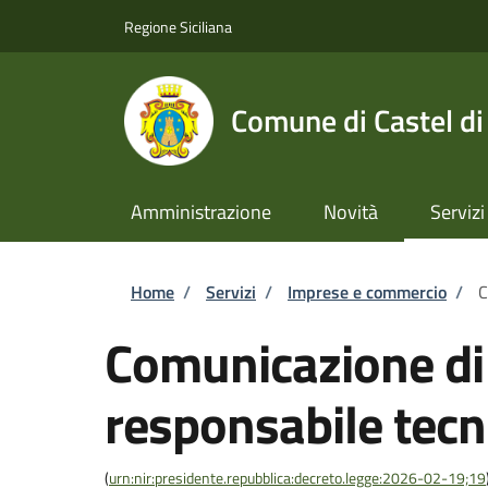
Salta al contenuto principale
Skip to footer content
Regione Siciliana
Comune di Castel di
Amministrazione
Novità
Servizi
Briciole di pane
Home
/
Servizi
/
Imprese e commercio
/
C
Comunicazione di
responsabile tec
(
urn:nir:presidente.repubblica:decreto.legge:2026-02-19;19