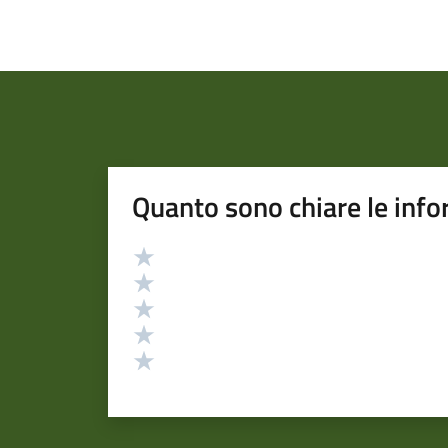
Quanto sono chiare le info
Valutazione
Valuta 5 stelle su 5
Valuta 4 stelle su 5
Valuta 3 stelle su 5
Valuta 2 stelle su 5
Valuta 1 stelle su 5