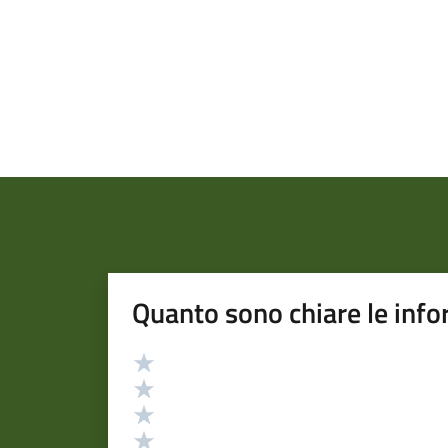
Quanto sono chiare le info
Valutazione
Valuta 5 stelle su 5
Valuta 4 stelle su 5
Valuta 3 stelle su 5
Valuta 2 stelle su 5