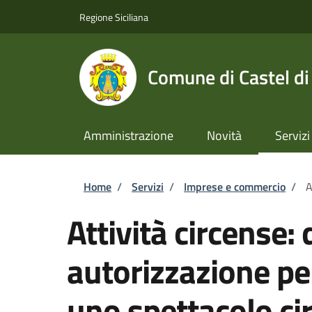
Salta al contenuto principale
Skip to footer content
Regione Siciliana
Comune di Castel di
Amministrazione
Novità
Servizi
Briciole di pane
Home
/
Servizi
/
Imprese e commercio
/
A
Attività circense
autorizzazione pe
uno spettacolo ci