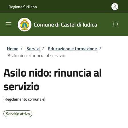
Salta al contenuto principale
Skip to footer content
Regione Siciliana
Comune di Castel di Iudica
Briciole di pane
Home
/
Servizi
/
Educazione e formazione
/
Asilo nido: rinuncia al servizio
Asilo nido: rinuncia al
servizio
(Regolamento comunale)
Servizio attivo