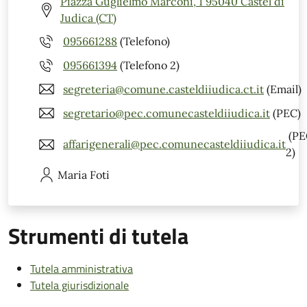
Piazza Guglielmo Marconi, 1 95040 Castel di
Judica (CT)
095661288
(Telefono)
095661394
(Telefono 2)
segreteria@comune.casteldiiudica.ct.it
(Email)
segretario@pec.comunecasteldiiudica.it
(PEC)
(PE
affarigenerali@pec.comunecasteldiiudica.it
2)
Maria
Foti
Strumenti di tutela
Tutela amministrativa
Tutela giurisdizionale