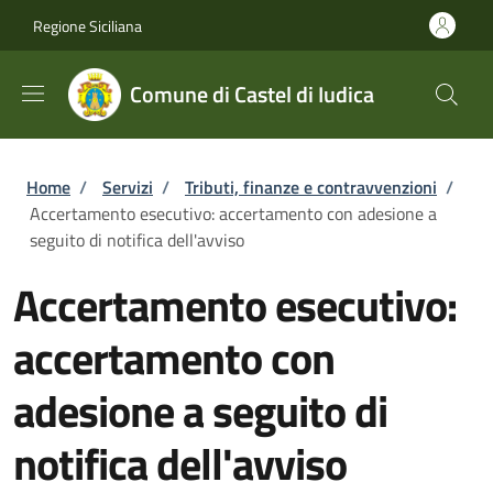
Salta al contenuto principale
Skip to footer content
Regione Siciliana
Comune di Castel di Iudica
Briciole di pane
Home
/
Servizi
/
Tributi, finanze e contravvenzioni
/
Accertamento esecutivo: accertamento con adesione a
seguito di notifica dell'avviso
Accertamento esecutivo:
accertamento con
adesione a seguito di
notifica dell'avviso