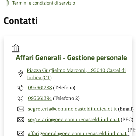
Termini e condizioni di servizio
Contatti
Affari Generali - Gestione personale
Piazza Guglielmo Marconi, 1 95040 Castel di
Judica (CT)
095661288
(Telefono)
095661394
(Telefono 2)
segreteria@comune.casteldiiudica.ct.it
(Email)
segretario@pec.comunecasteldiiudica.it
(PEC)
(PE
affarigenerali@pec.comunecasteldiiudica.it