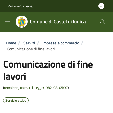
Salta al contenuto principale
Skip to footer content
Regione Siciliana
Comune di Castel di Iudica
Briciole di pane
Home
/
Servizi
/
Imprese e commercio
/
Comunicazione di fine lavori
Comunicazione di fine
lavori
(
urn:nir:regione.sicilia:legge:1982-08-05;97
)
Servizio attivo