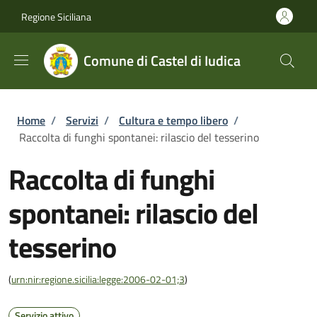
Salta al contenuto principale
Skip to footer content
Regione Siciliana
Comune di Castel di Iudica
Briciole di pane
Home
/
Servizi
/
Cultura e tempo libero
/
Raccolta di funghi spontanei: rilascio del tesserino
Raccolta di funghi
spontanei: rilascio del
tesserino
(
urn:nir:regione.sicilia:legge:2006-02-01;3
)
Servizio attivo