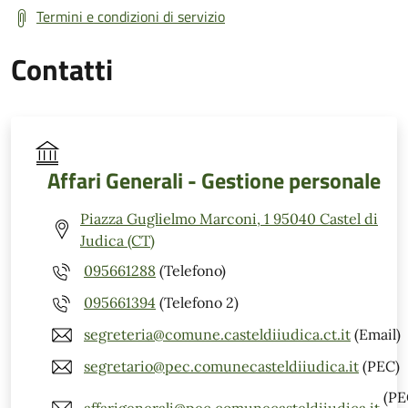
Termini e condizioni di servizio
Contatti
Affari Generali - Gestione personale
Piazza Guglielmo Marconi, 1 95040 Castel di
Judica (CT)
095661288
(Telefono)
095661394
(Telefono 2)
segreteria@comune.casteldiiudica.ct.it
(Email)
segretario@pec.comunecasteldiiudica.it
(PEC)
(PE
affarigenerali@pec.comunecasteldiiudica.it